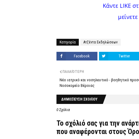
Κάντε LIKE στ
μείνετε
Κατηγορία
Ατζέντα Εκδηλώσεων
Facebook
Twitter
ΠΑΛΑΙΌΤΕΡΗ
Νέο ιατρικό και νοσηλευτικό - βοηθητικό προ
Νοσοκομείο Βέροιας
ΔΗΜΟΣΊΕΥΣΗ ΣΧΟΛΊΟΥ
0 Σχόλια
Το σχόλιό σας για την ανάρ
που αναφέρονται στους
Όρο