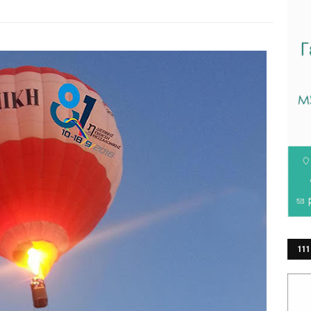
111
ΕΡ