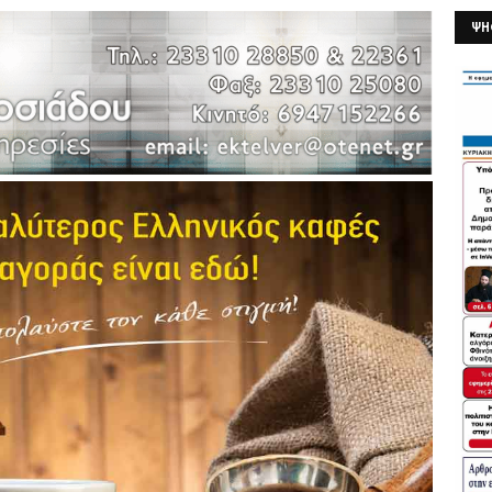
ΨΗ
26/