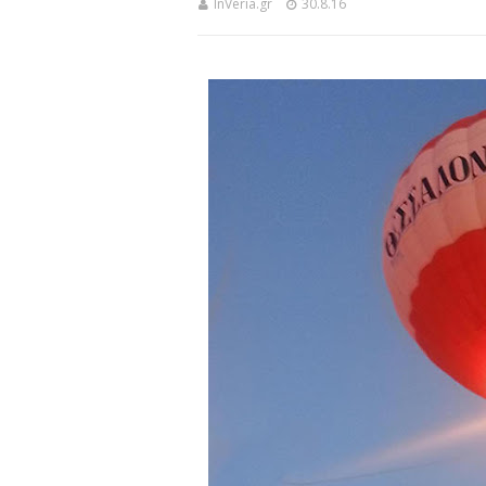
InVeria.gr
30.8.16