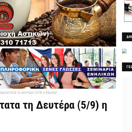
ΔΗ
ΓΕ
 αερόστατα τη Δευτέρα (5/9) η Βέροια!
τατα τη Δευτέρα (5/9) η