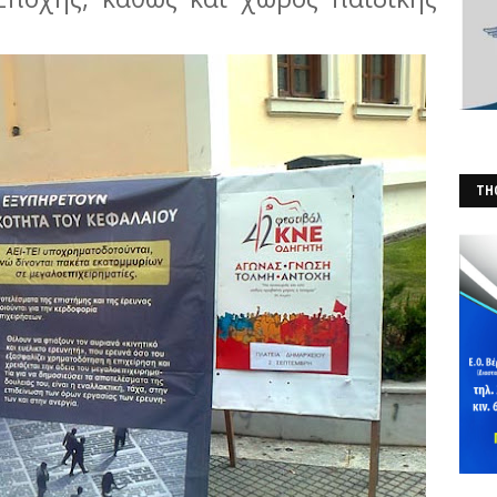
THO
(Φ