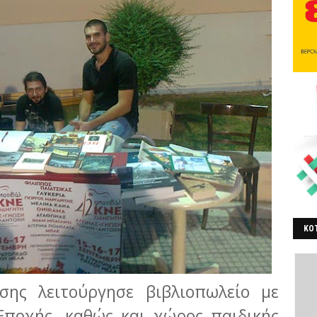
ΚΟΤ
ΒΕ
ης λειτούργησε βιβλιοπωλείο με
Εποχής, καθώς και χώρος παιδικής