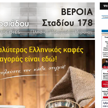
ΨΗ
26/