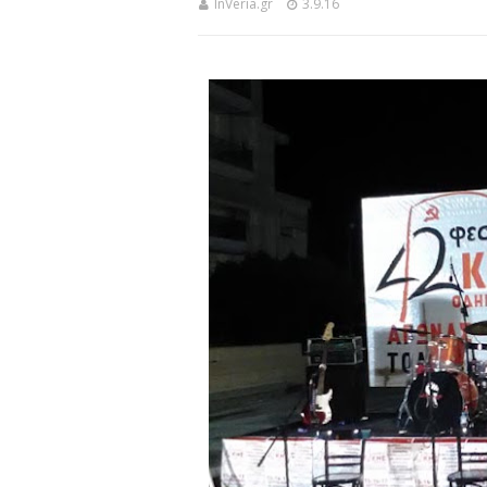
InVeria.gr
3.9.16