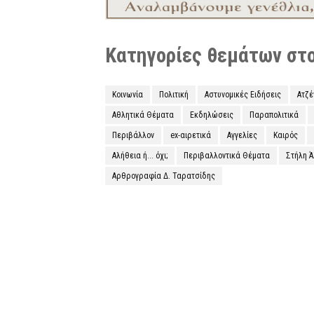
Κατηγορίες θεμάτων στο 
Κοινωνία
Πολιτική
Αστυνομικές Ειδήσεις
Ατζ
Αθλητικά Θέματα
Εκδηλώσεις
Παραπολιτικά
Περιβάλλον
ex-αιρετικά
Αγγελίες
Καιρός
Αλήθεια ή... όχι;
Περιβαλλοντικά Θέματα
Στήλη 
Αρθρογραφία Δ. Ταρατσίδης