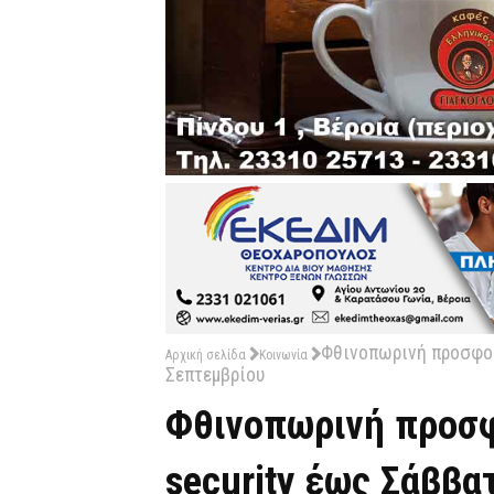
Φθινοπωρινή προσφορ
Αρχική σελίδα
Κοινωνία
Σεπτεμβρίου
Φθινοπωρινή προσφ
security έως Σάββα