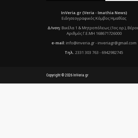
InVeria.gr (Veria -
Ι
mathia News)
Ειδησεογραφικός Κόμβος Ημαθίας
Δ/νση
:
Βικέλα 1 & Μητροπόλεως (1ος ορ.)
, Βέρο
Αριθμός Γ.Ε.ΜΗ 168671726000
e
-mail
:
info@inveria.gr
- i
nveriagr@gmail.com
Τηλ
.
2331 303 763
-
6942982745
Copyright ©
2026
InVeria.gr