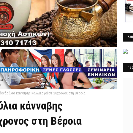
ΔΗ
ΓΕ
 δενδρύλια κάνναβης καλλιεργούσε 28χρονος στη Βέροια
ύλια κάνναβης
χρονος στη Βέροια