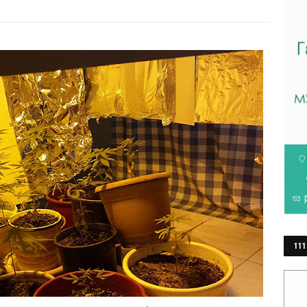
111
ΕΡ