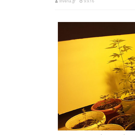
InVeria.gr
9.9.16