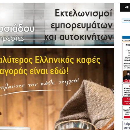
ΨΗ
26/