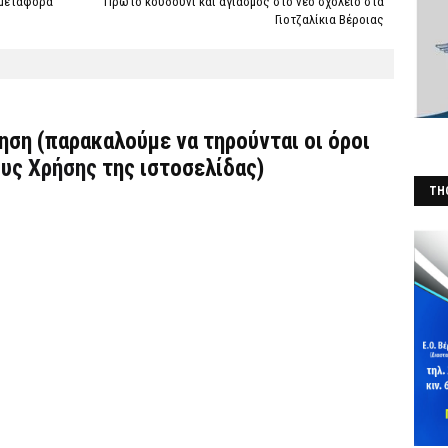
 μεταφορά
Πρώτο κουδούνι και αγιασμός στο νέο σχολείο στα
Γιοτζαλίκια Βέροιας
τηση (παρακαλούμε να τηρούνται οι όροι
υς Χρήσης
της ιστοσελίδας)
THO
(Φ