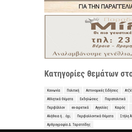
Κατηγορίες θεμάτων στο 
Κοινωνία
Πολιτική
Αστυνομικές Ειδήσεις
Ατζ
Αθλητικά Θέματα
Εκδηλώσεις
Παραπολιτικά
Περιβάλλον
ex-αιρετικά
Αγγελίες
Καιρός
Αλήθεια ή... όχι;
Περιβαλλοντικά Θέματα
Στήλη 
Αρθρογραφία Δ. Ταρατσίδης