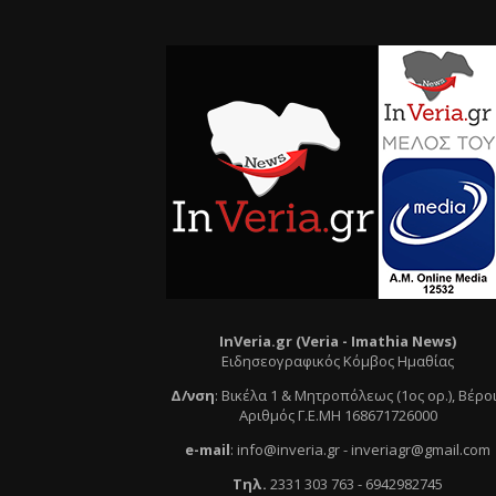
InVeria.gr (Veria -
Ι
mathia News)
Ειδησεογραφικός Κόμβος Ημαθίας
Δ/νση
:
Βικέλα 1 & Μητροπόλεως (1ος ορ.)
, Βέρο
Αριθμός Γ.Ε.ΜΗ 168671726000
e
-mail
:
info@inveria.gr
- i
nveriagr@gmail.com
Τηλ
.
2331 303 763
-
6942982745