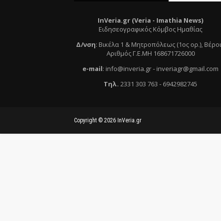
InVeria.gr (Veria -
Ι
mathia News)
Ειδησεογραφικός Κόμβος Ημαθίας
Δ/νση
:
Βικέλα 1 & Μητροπόλεως (1ος ορ.)
, Βέρο
Αριθμός Γ.Ε.ΜΗ 168671726000
e
-mail
:
info@inveria.gr
- i
nveriagr@gmail.com
Τηλ
.
2331 303 763
-
6942982745
Copyright ©
2026
InVeria.gr