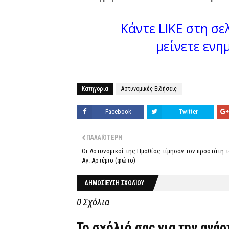
Κάντε LIKE στη σελ
μείνετε ενη
Κατηγορία
Αστυνομικές Ειδήσεις
Facebook
Twitter
ΠΑΛΑΙΌΤΕΡΗ
Οι Αστυνομικοί της Ημαθίας τίμησαν τον προστάτη 
Αγ. Αρτέμιο (φώτο)
ΔΗΜΟΣΊΕΥΣΗ ΣΧΟΛΊΟΥ
0 Σχόλια
Το σχόλιό σας για την ανά