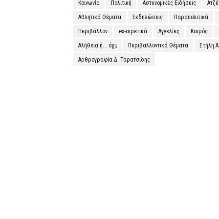
Κοινωνία
Πολιτική
Αστυνομικές Ειδήσεις
Ατζ
Αθλητικά Θέματα
Εκδηλώσεις
Παραπολιτικά
Περιβάλλον
ex-αιρετικά
Αγγελίες
Καιρός
Αλήθεια ή... όχι;
Περιβαλλοντικά Θέματα
Στήλη 
Αρθρογραφία Δ. Ταρατσίδης