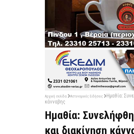
Ημαθία: Συν
Αρχική σελίδα
Αστυνομικές Ειδήσεις
κάνναβης
Ημαθία: Συνελήφθη
και διακίνηση κάνν