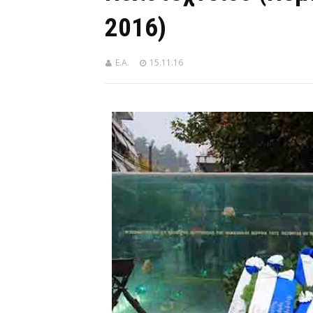
2016)
Ε.Α.
15.11.16