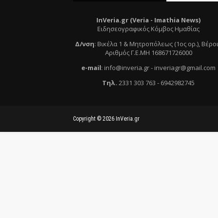
InVeria.gr (Veria -
Ι
mathia News)
Ειδησεογραφικός Κόμβος Ημαθίας
Δ/νση
:
Βικέλα 1 & Μητροπόλεως (1ος ορ.)
, Βέρο
Αριθμός Γ.Ε.ΜΗ 168671726000
e
-mail
:
info@inveria.gr
- i
nveriagr@gmail.com
Τηλ
.
2331 303 763
-
6942982745
Copyright ©
2026
InVeria.gr