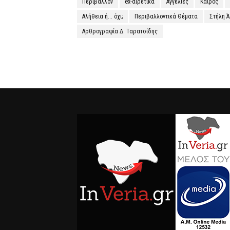
Περιβάλλον
ex-αιρετικά
Αγγελίες
Καιρός
Αλήθεια ή... όχι;
Περιβαλλοντικά Θέματα
Στήλη 
Αρθρογραφία Δ. Ταρατσίδης