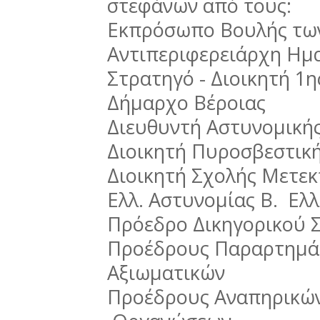
στεφάνων από τους:
Εκπρόσωπο Βουλής τω
Αντιπεριφερειάρχη Ημ
Στρατηγό - Διοικητή 1
Δήμαρχο Βέροιας
Διευθυντή Αστυνομική
Διοικητή Πυροσβεστική
Διοικητή Σχολής Μετε
Ελλ. Αστυνομίας Β. Ελ
Πρόεδρο Δικηγορικού 
Προέδρους Παραρτημά
Αξιωματικών
Προέδρους Αναπηρικώ