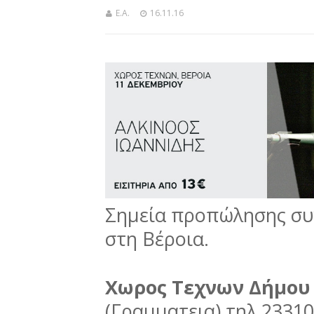
Ε.Α.
16.11.16
Σημεία προπώλησης συ
στη Βέροια.
Χωρος Τεχνων Δήμου
(Γραμματεια) τηλ 23310