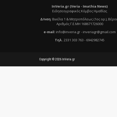
InVeria.gr (Veria -
Ι
mathia News)
Ειδησεογραφικός Κόμβος Ημαθίας
Δ/νση
:
Βικέλα 1 & Μητροπόλεως (1ος ορ.)
, Βέρο
Αριθμός Γ.Ε.ΜΗ 168671726000
e
-mail
:
info@inveria.gr
- i
nveriagr@gmail.com
Τηλ
.
2331 303 763
-
6942982745
Copyright ©
2026
InVeria.gr