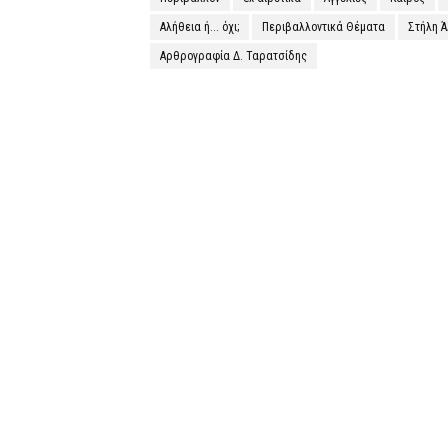
Αλήθεια ή... όχι;
Περιβαλλοντικά Θέματα
Στήλη 
Αρθρογραφία Δ. Ταρατσίδης