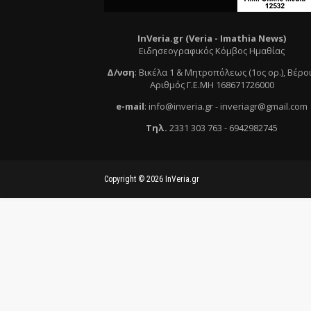
InVeria.gr (Veria -
Ι
mathia News)
Ειδησεογραφικός Κόμβος Ημαθίας
Δ/νση
:
Βικέλα 1 & Μητροπόλεως (1ος ορ.)
, Βέρο
Αριθμός Γ.Ε.ΜΗ 168671726000
e
-mail
:
info@inveria.gr
- i
nveriagr@gmail.com
Τηλ
.
2331 303 763
-
6942982745
Copyright ©
2026
InVeria.gr