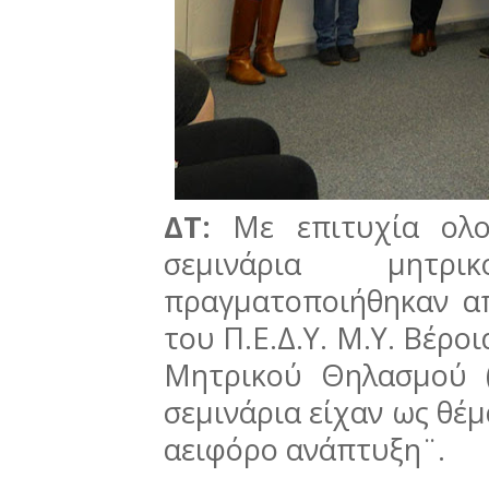
ΔΤ:
Με επιτυχία ολ
σεμινάρια μητ
πραγματοποιήθηκαν α
του Π.Ε.Δ.Υ. Μ.Υ. Βέρ
Μητρικού Θηλασμού (
σεμινάρια είχαν ως θέμ
αειφόρο ανάπτυξη¨.