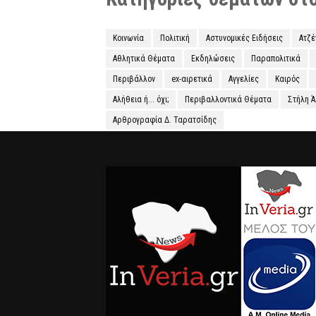
Κοινωνία
Πολιτική
Αστυνομικές Ειδήσεις
Ατζ
Αθλητικά Θέματα
Εκδηλώσεις
Παραπολιτικά
Περιβάλλον
ex-αιρετικά
Αγγελίες
Καιρός
Αλήθεια ή... όχι;
Περιβαλλοντικά Θέματα
Στήλη 
Αρθρογραφία Δ. Ταρατσίδης