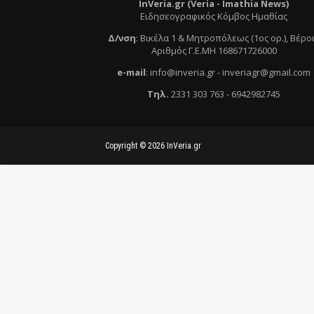
InVeria.gr (Veria -
Ι
mathia News)
Ειδησεογραφικός Κόμβος Ημαθίας
Δ/νση
:
Βικέλα 1 & Μητροπόλεως (1ος ορ.)
, Βέρο
Αριθμός Γ.Ε.ΜΗ 168671726000
e
-mail
:
info@inveria.gr
- i
nveriagr@gmail.com
Τηλ
.
2331 303 763
-
6942982745
Copyright ©
2026
InVeria.gr