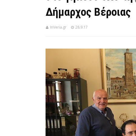
Δήμαρχος Βέροιας
InVeria.gr
28.9.17