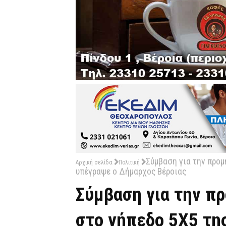
Σύμβαση για την προμ
Αρχική σελίδα
Πολιτική
υπέγραψε ο Δήμαρχος Βέροιας
Σύμβαση για την π
στο γήπεδο 5Χ5 τη