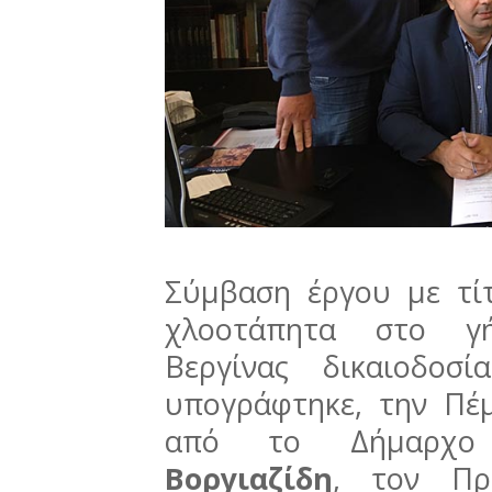
Σύμβαση έργου με τί
χλοοτάπητα στο γ
Βεργίνας δικαιοδοσ
υπογράφτηκε, την Πέ
από το Δήμαρχο
Βοργιαζίδη
, τον Πρ