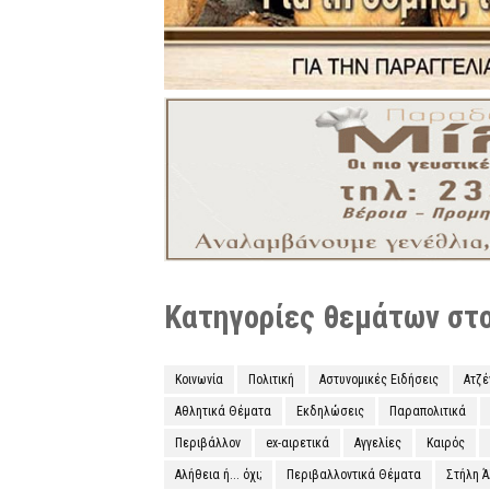
Κατηγορίες θεμάτων στο 
Κοινωνία
Πολιτική
Αστυνομικές Ειδήσεις
Ατζ
Αθλητικά Θέματα
Εκδηλώσεις
Παραπολιτικά
Περιβάλλον
ex-αιρετικά
Αγγελίες
Καιρός
Αλήθεια ή... όχι;
Περιβαλλοντικά Θέματα
Στήλη 