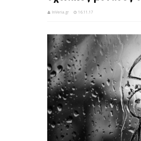
InVeria.gr
16.11.17