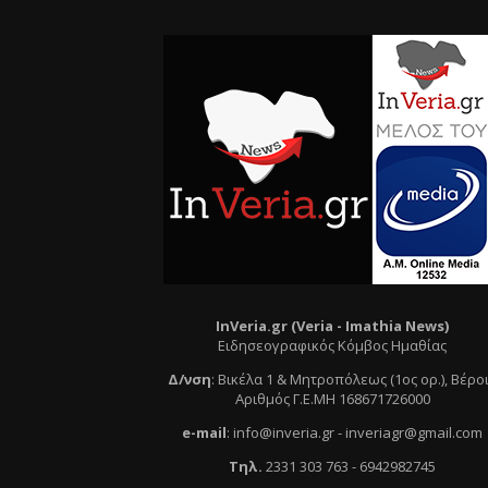
InVeria.gr (Veria -
Ι
mathia News)
Ειδησεογραφικός Κόμβος Ημαθίας
Δ/νση
:
Βικέλα 1 & Μητροπόλεως (1ος ορ.)
, Βέρο
Αριθμός Γ.Ε.ΜΗ 168671726000
e
-mail
:
info@inveria.gr
- i
nveriagr@gmail.com
Τηλ
.
2331 303 763
-
6942982745