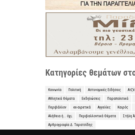
Κατηγορίες θεμάτων στο 
Κοινωνία
Πολιτική
Αστυνομικές Ειδήσεις
Ατζ
Αθλητικά Θέματα
Εκδηλώσεις
Παραπολιτικά
Περιβάλλον
ex-αιρετικά
Αγγελίες
Καιρός
Αλήθεια ή... όχι;
Περιβαλλοντικά Θέματα
Στήλη 
Αρθρογραφία Δ. Ταρατσίδης