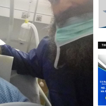
THO
(Φ