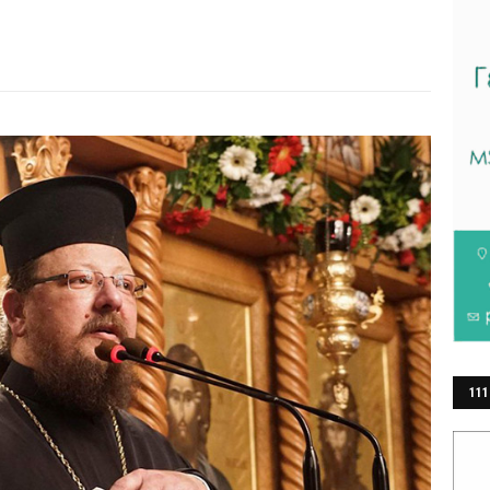
111
ΕΡ