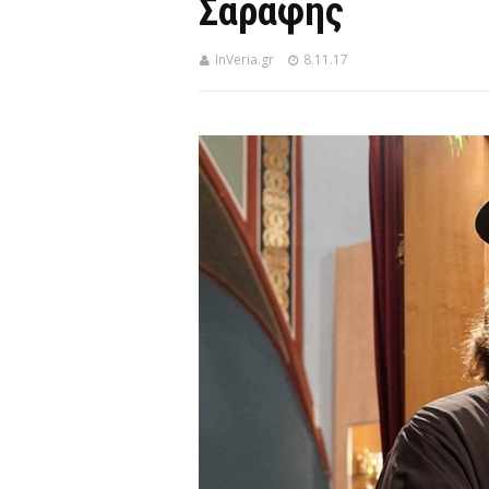
Σαράφης
InVeria.gr
8.11.17