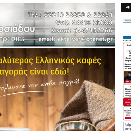
ΨΗ
26/