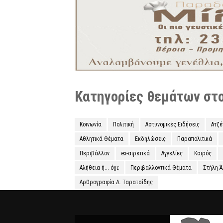
Κατηγορίες θεμάτων στο 
Κοινωνία
Πολιτική
Αστυνομικές Ειδήσεις
Ατζ
Αθλητικά Θέματα
Εκδηλώσεις
Παραπολιτικά
Περιβάλλον
ex-αιρετικά
Αγγελίες
Καιρός
Αλήθεια ή... όχι;
Περιβαλλοντικά Θέματα
Στήλη 
Αρθρογραφία Δ. Ταρατσίδης