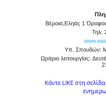
Πλη
Βέροια,Εληάς 1 Όροφο
Τηλ: 
www.easy
Υπ. Σπουδών: Μ
Ωράριο λειτουργίας: Δευ
2
Κάντε LIKE στη σελίδα 
ενημερω