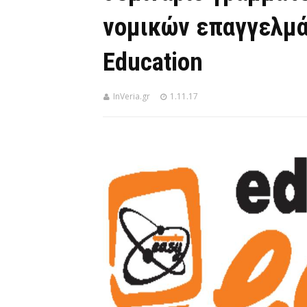
νομικών επαγγελμά
Education
InVeria.gr
1.11.17