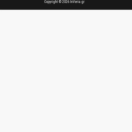
Copyright ©
2026
InVeria.gr