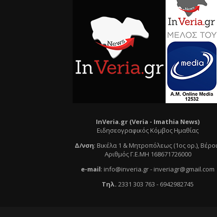
InVeria.gr (Veria -
Ι
mathia News)
Ειδησεογραφικός Κόμβος Ημαθίας
Δ/νση
:
Βικέλα 1 & Μητροπόλεως (1ος ορ.)
, Βέρο
Αριθμός Γ.Ε.ΜΗ 168671726000
e
-mail
:
info@inveria.gr
- i
nveriagr@gmail.com
Τηλ
.
2331 303 763
-
6942982745