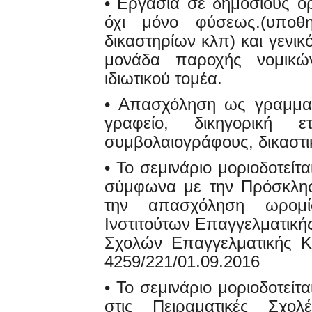
• Εργασία σε δημόσιους ορ
όχι μόνο φύσεως.(υποθη
δικαστηρίων κλπ) και γενι
μονάδα παροχής νομικώ
ιδιωτικού τομέα.
• Απασχόληση ως γραμματ
γραφείο, δικηγορική ετα
συμβολαιογράφους, δικαστι
• Το σεμινάριο μοριοδοτείτα
σύμφωνα με την Πρόσκλησ
την απασχόληση ωρομί
Ινστιτούτων Επαγγελματική
Σχολών Επαγγελματικής Κ
4259/221/01.09.2016
• Το σεμινάριο μοριοδοτείτα
στις Πειραματικές Σχολ