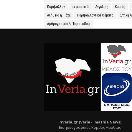
Περιβάλλον
ex-αιρετικά
Αγγελίες
Καιρός
Αλήθεια ή... όχι;
Περιβαλλοντικά Θέματα
Στήλη 
Αρθρογραφία Δ. Ταρατσίδης
InVeria.gr (Veria -
Ι
mathia News)
Ειδησεογραφικός Κόμβος Ημαθίας