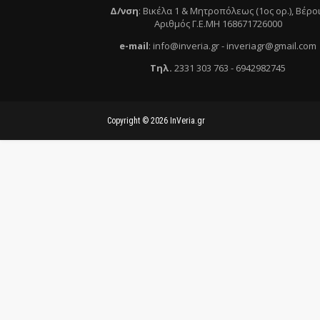
Δ/νση
:
Βικέλα 1 & Μητροπόλεως (1ος ορ.)
, Βέρο
Αριθμός Γ.Ε.ΜΗ 168671726000
e
-mail
:
info@inveria.gr
- i
nveriagr@gmail.com
Τηλ
.
2331 303 763
-
6942982745
Copyright ©
2026
InVeria.gr