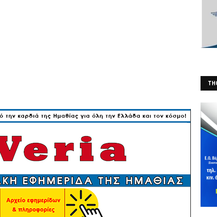
THO
(Φ