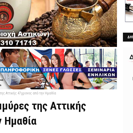
ΔΗ
της Αττικής 47χρονος από την Ημαθία
μμύρες της Αττικής
ν Ημαθία