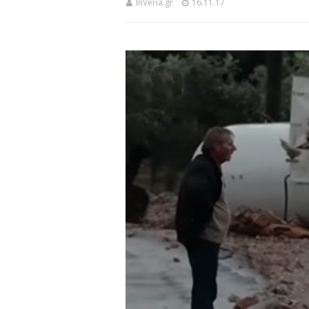
InVeria.gr
16.11.17