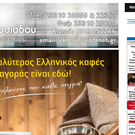
ΨΗ
26/