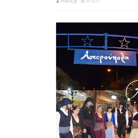
InVeria.gr
31.12.17