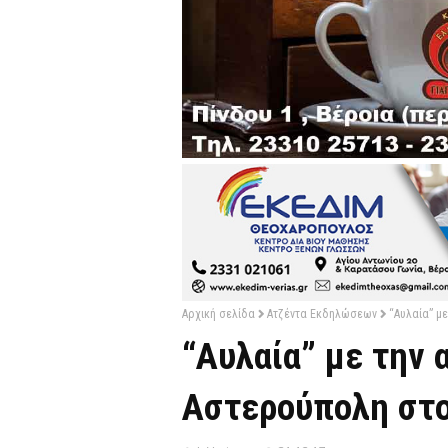
Αρχική σελίδα
Ατζέντα Εκδηλώσεων
“Αυλαία” μ
“Αυλαία” με την 
Αστερούπολη στ