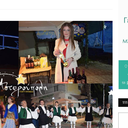
111
ΕΡ