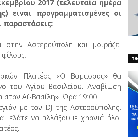
εκεμβρίου 2017 (τελευταία ημέρα
ς) είναι προγραμματισμένες οι
ι παραστάσεις:
αι στην Αστερούπολη και μοιράζει
 φίλους.
THO
(Φ
δοκών Πλατέος «Ο Βαρασσός» θα
νο του Αγίου Βασιλείου. Αναβίωση
 στον Αϊ-Βασίλη». Ώρα 19:00
εγιόν με τον DJ της Αστερούπολης.
αι ελάτε να αλλάξουμε χρονιά όλοι
ατέος.