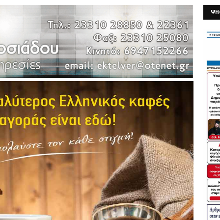
ΨΗ
26/