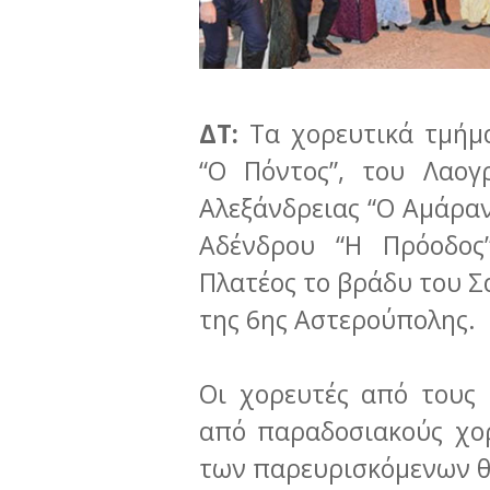
ΔΤ:
Τα χορευτικά τμήμ
“Ο Πόντος”, του Λαογ
Αλεξάνδρειας “Ο Αμάραν
Αδένδρου “Η Πρόοδος
Πλατέος το βράδυ του Σ
της 6ης Αστερούπολης.
Οι χορευτές από τους
από παραδοσιακούς χορ
των παρευρισκόμενων θε