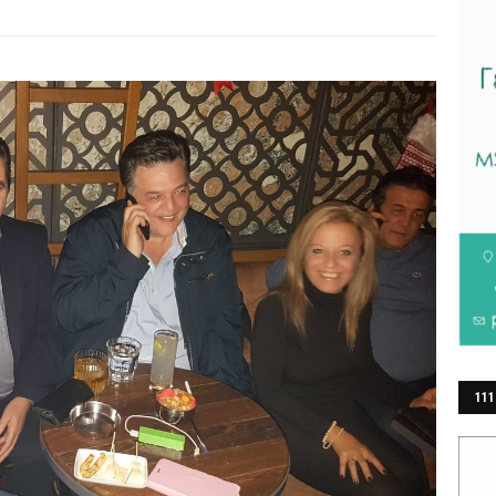
111
ΕΡ