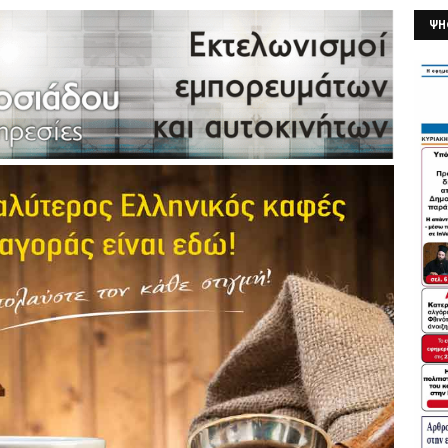
ΨΗ
26/