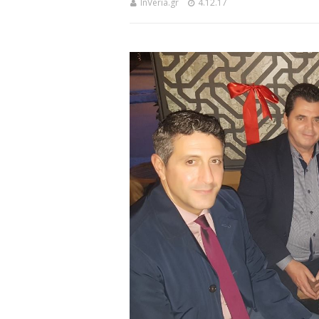
InVeria.gr
4.12.17