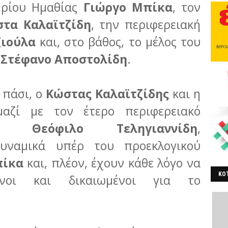
ηρίου Ημαθίας
Γιώργο Μπίκα
, τον
τα Καλαϊτζίδη
, την περιφερειακή
ζιούλα
και, στο βάθος, το μέλος του
,
Στέφανο Αποστολίδη
.
 πάσι, ο
Κώστας Καλαϊτζίδης
και η
μαζί με τον έτερο περιφερειακό
θίας
Θεόφιλο Τεληγιαννίδη
,
δυναμικά υπέρ του προεκλογικού
πίκα
και, πλέον, έχουν κάθε λόγο να
ΚΟΤ
ενοι και δικαιωμένοι για το
ΒΕ