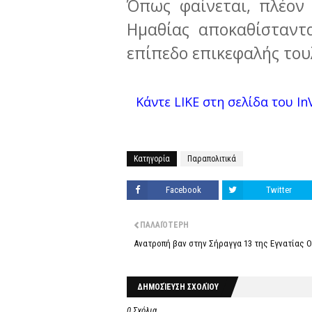
Όπως φαίνεται, πλέον 
Ημαθίας αποκαθίσταντ
επίπεδο επικεφαλής τουλ
Κάντε LIKE στη σελίδα του InV
Κατηγορία
Παραπολιτικά
Facebook
Twitter
ΠΑΛΑΙΌΤΕΡΗ
Ανατροπή βαν στην Σήραγγα 13 της Εγνατίας 
ΔΗΜΟΣΊΕΥΣΗ ΣΧΟΛΊΟΥ
0 Σχόλια