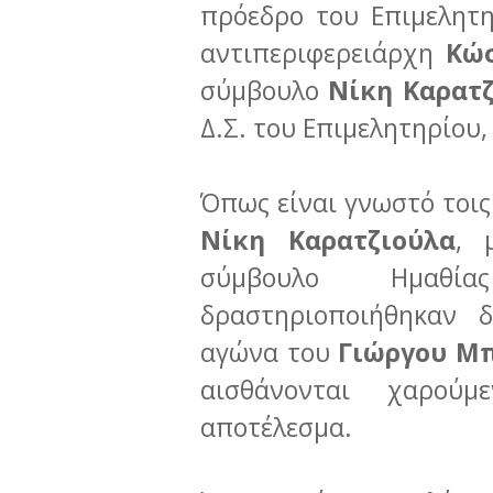
πρόεδρο του Επιμελητ
αντιπεριφερειάρχη
Κώσ
σύμβουλο
Νίκη Καρατ
Δ.Σ. του Επιμελητηρίου
Όπως είναι γνωστό τοις
Νίκη Καρατζιούλα
, 
σύμβουλο Ημα
δραστηριοποιήθηκαν 
αγώνα του
Γιώργου Μ
αισθάνονται χαρούμ
αποτέλεσμα.