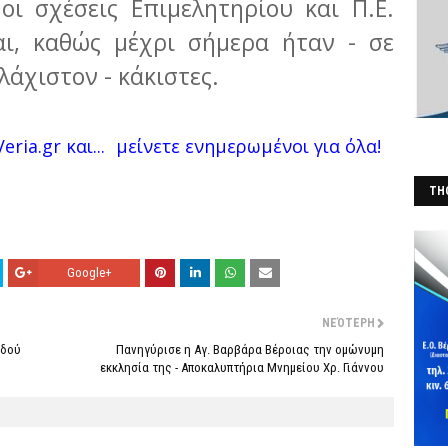
οι σχέσεις Επιμελητηρίου και Π.Ε.
αι, καθώς μέχρι σήμερα ήταν - σε
άχιστον - κάκιστες.
eria.gr και...
μείνετε ενημερωμένοι για όλα!
THO
(Φ
Google+
ΝΕΌΤΕΡΗ
Οδού
Πανηγύρισε η Αγ. Βαρβάρα Βέροιας την ομώνυμη
εκκλησία της - Αποκαλυπτήρια Μνημείου Χρ. Γιάννου