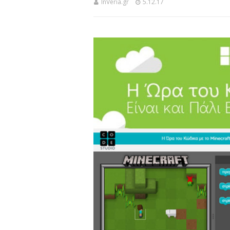
InVeria.gr
5.12.17