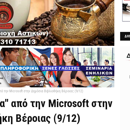
ΔΗ
ό την Microsoft στην Δημόσια Βιβλιοθήκη Βέροιας (9/12)
α" από την Microsoft στην
κη Βέροιας (9/12)