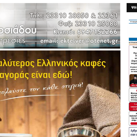
ΨΗ
26/