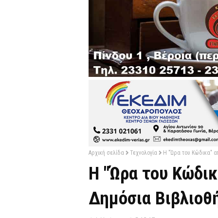
Αρχική σελίδα
Τεχνολογία
Η "Ώρα του Κώδικα" απ
Η "Ώρα του Κώδικ
Δημόσια Βιβλιοθή