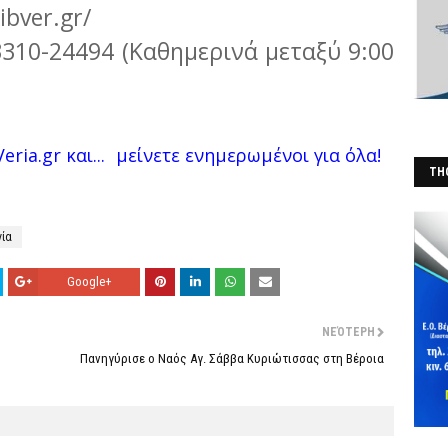
ibver.gr/
310-24494 (Καθημερινά μεταξύ 9:00
eria.gr και...
μείνετε ενημερωμένοι για όλα!
THO
(Φ
γία
Google+
ΝΕΌΤΕΡΗ
Πανηγύρισε ο Ναός Αγ. Σάββα Κυριώτισσας στη Βέροια