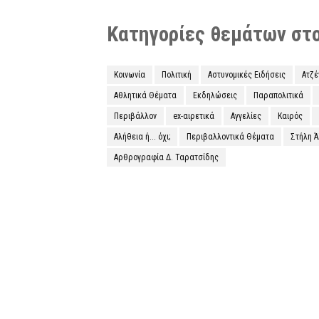
Κατηγορίες θεμάτων στο 
Κοινωνία
Πολιτική
Αστυνομικές Ειδήσεις
Ατζ
Αθλητικά Θέματα
Εκδηλώσεις
Παραπολιτικά
Περιβάλλον
ex-αιρετικά
Αγγελίες
Καιρός
Αλήθεια ή... όχι;
Περιβαλλοντικά Θέματα
Στήλη 
Αρθρογραφία Δ. Ταρατσίδης