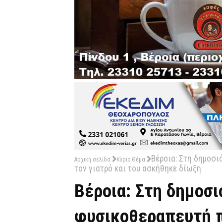
Βέροια: Στη δημοσι
Αρχική σελίδα
Κύριο Θέμα
τον γιατρό και του ασκήθηκε δίωξη
Βέροια: Στη δημοσι
φυσικοθεραπευτή π