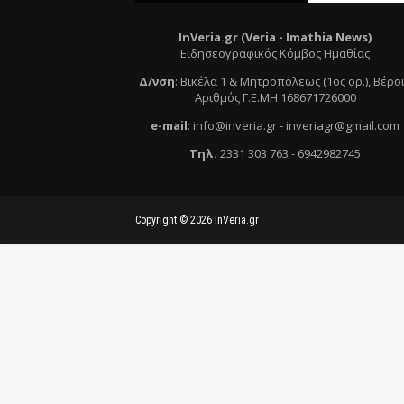
InVeria.gr (Veria -
Ι
mathia News)
Ειδησεογραφικός Κόμβος Ημαθίας
Δ/νση
:
Βικέλα 1 & Μητροπόλεως (1ος ορ.)
, Βέρο
Αριθμός Γ.Ε.ΜΗ 168671726000
e
-mail
:
info@inveria.gr
- i
nveriagr@gmail.com
Τηλ
.
2331 303 763
-
6942982745
Copyright ©
2026
InVeria.gr