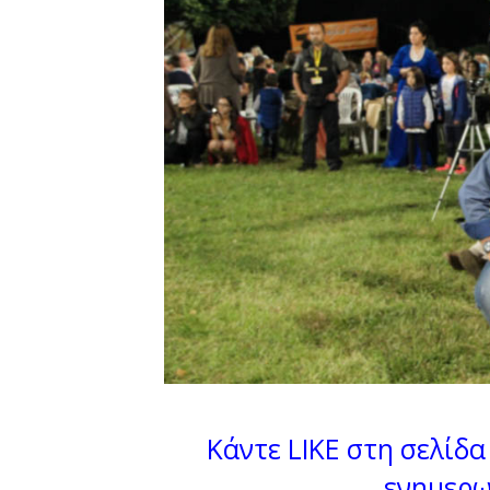
Κάντε LIKE στη σελίδα 
ενημερω