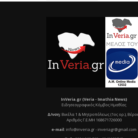
InVeria.gr (Veria -
Ι
mathia News)
Ειδησεογραφικός Κόμβος Ημαθίας
Δ/νση
:
Βικέλα 1 & Μητροπόλεως (1ος ορ.)
, Βέρο
Αριθμός Γ.Ε.ΜΗ 168671726000
e
-mail
:
info@inveria.gr
- i
nveriagr@gmail.com