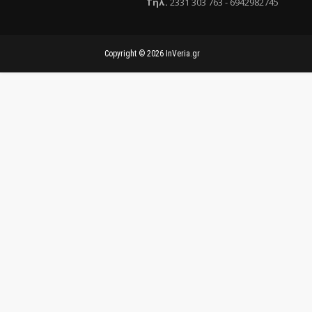
Τηλ
.
2331 303 763
-
6942982745
Copyright ©
2026
InVeria.gr