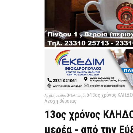
13ος χρόνος ΚΛΗΔΟΝ
Αρχική σελίδα
Πολιτισμός
Λέσχη Βέροιας
13ος χρόνος ΚΛΗΔΟ
μερέα - από την Εύ