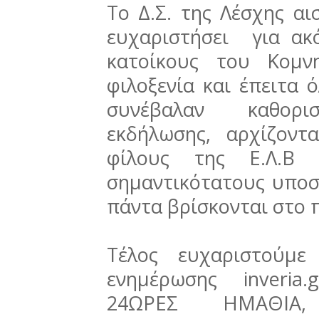
Το Δ.Σ. της Λέσχης α
ευχαριστήσει για ακ
κατοίκους του Κομν
φιλοξενία και έπειτα 
συνέβαλαν καθορισ
εκδήλωσης, αρχίζον
φίλους της Ε.Λ.Β 
σημαντικότατους υποσ
πάντα βρίσκονται στο 
Τέλος ευχαριστούμε
ενημέρωσης inveria.g
24ΩΡΕΣ ΗΜΑΘΙΑ,