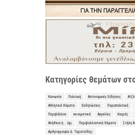
Κατηγορίες θεμάτων στο 
Κοινωνία
Πολιτική
Αστυνομικές Ειδήσεις
Ατζ
Αθλητικά Θέματα
Εκδηλώσεις
Παραπολιτικά
Περιβάλλον
ex-αιρετικά
Αγγελίες
Καιρός
Αλήθεια ή... όχι;
Περιβαλλοντικά Θέματα
Στήλη 
Αρθρογραφία Δ. Ταρατσίδης