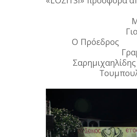
«LOZΙTSI» προσφορά απ
Μ
Γι
Ο Πρόε
Γρα
Σαρημιχαη
Τουμπουλ