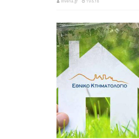
InVeria.gr
19.6.18