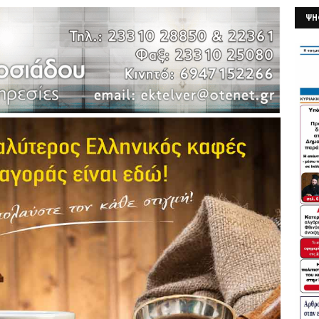
ΨΗ
26/