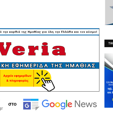
THO
(Φ