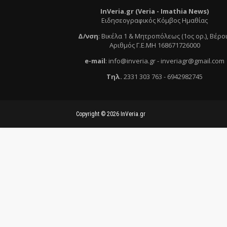
InVeria.gr (Veria -
Ι
mathia News)
Ειδησεογραφικός Κόμβος Ημαθίας
Δ/νση
:
Βικέλα 1 & Μητροπόλεως (1ος ορ.)
, Βέρο
Αριθμός Γ.Ε.ΜΗ 168671726000
e
-mail
:
info@inveria.gr
- i
nveriagr@gmail.com
Τηλ
.
2331 303 763
-
6942982745
Copyright ©
2026
InVeria.gr