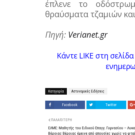
έπλενε το οδόστρωμ
θραύσματα τζαμιών κα
Πηγή:
Verianet.gr
Κάντε LIKE στη σελίδα 
ενημερω
Κατηγορία
Αστυνομικές Ειδήσεις
Facebook
Twitter
ΠΑΛΑΙΌΤΕΡΗ
ΕΛΜΕ: Μαθητής του Ειδικού Επαγγ. Γυμνασίου – Λυκ
Βέροιας Βέροιας έμεινε από απουσίες χωρίς να φταί