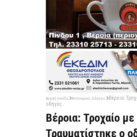
Βέροια: Τροχ
Αρχική σελίδα
Αστυνομικές Ειδήσεις
οδηγός
Βέροια: Τροχαίο με 
Τραυματίστηκε ο ο