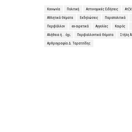
Κοινωνία
Πολιτική
Αστυνομικές Ειδήσεις
Ατζ
Αθλητικά Θέματα
Εκδηλώσεις
Παραπολιτικά
Περιβάλλον
ex-αιρετικά
Αγγελίες
Καιρός
Αλήθεια ή... όχι;
Περιβαλλοντικά Θέματα
Στήλη 
Αρθρογραφία Δ. Ταρατσίδης