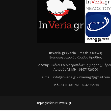
InVeria.gr (Veria -
Ι
mathia News)
Ειδησεογραφικός Κόμβος Ημαθίας
Δ/νση
:
Βικέλα 1 & Μητροπόλεως (1ος ορ.)
, Βέρο
Αριθμός Γ.Ε.ΜΗ 168671726000
e
-mail
:
info@inveria.gr
- i
nveriagr@gmail.com
Τηλ
.
2331 303 763
-
6942982745
Copyright ©
2026
InVeria.gr