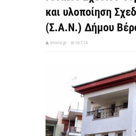
και υλοποίηση Σχε
(Σ.Α.Ν.) Δήμου Βέρ
InVeria.gr
26.7.18