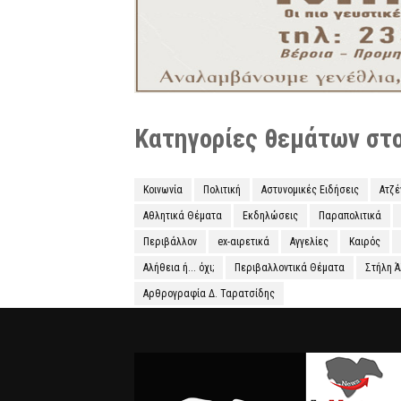
Κατηγορίες θεμάτων στο 
Κοινωνία
Πολιτική
Αστυνομικές Ειδήσεις
Ατζ
Αθλητικά Θέματα
Εκδηλώσεις
Παραπολιτικά
Περιβάλλον
ex-αιρετικά
Αγγελίες
Καιρός
Αλήθεια ή... όχι;
Περιβαλλοντικά Θέματα
Στήλη 
Αρθρογραφία Δ. Ταρατσίδης