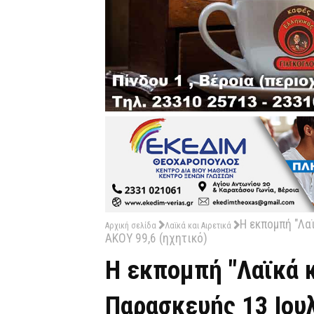
Η εκπομπή "Λαϊ
Αρχική σελίδα
Λαϊκά και Αιρετικά
ΑΚΟΥ 99,6 (ηχητικό)
Η εκπομπή "Λαϊκά κ
Παρασκευής 13 Ιου