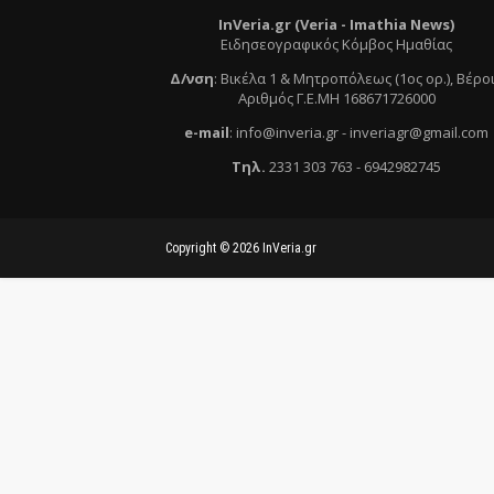
InVeria.gr (Veria -
Ι
mathia News)
Ειδησεογραφικός Κόμβος Ημαθίας
Δ/νση
:
Βικέλα 1 & Μητροπόλεως (1ος ορ.)
, Βέρο
Αριθμός Γ.Ε.ΜΗ 168671726000
e
-mail
:
info@inveria.gr
- i
nveriagr@gmail.com
Τηλ
.
2331 303 763
-
6942982745
Copyright ©
2026
InVeria.gr