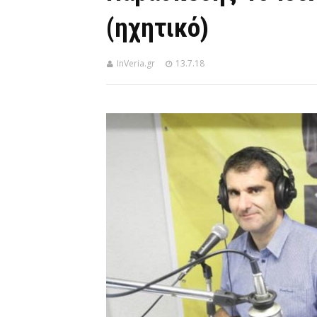
(ηχητικό)
InVeria.gr
13.7.18