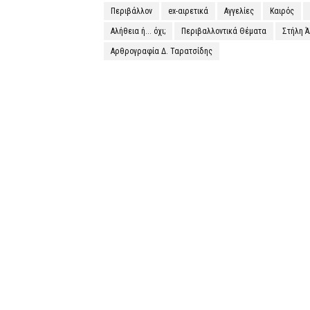
Περιβάλλον
ex-αιρετικά
Αγγελίες
Καιρός
Αλήθεια ή... όχι;
Περιβαλλοντικά Θέματα
Στήλη 
Αρθρογραφία Δ. Ταρατσίδης