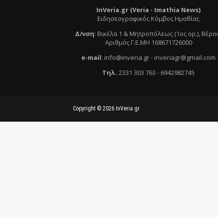
InVeria.gr (Veria -
Ι
mathia News)
Ειδησεογραφικός Κόμβος Ημαθίας
Δ/νση
:
Βικέλα 1 & Μητροπόλεως (1ος ορ.)
, Βέρο
Αριθμός Γ.Ε.ΜΗ 168671726000
e
-mail
:
info@inveria.gr
- i
nveriagr@gmail.com
Τηλ
.
2331 303 763
-
6942982745
Copyright ©
2026
InVeria.gr