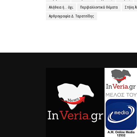
Αλήθεια ή... όχι;
Περιβαλλοντικά Θέματα
Στήλη 
Αρθρογραφία Δ. Ταρατσίδης