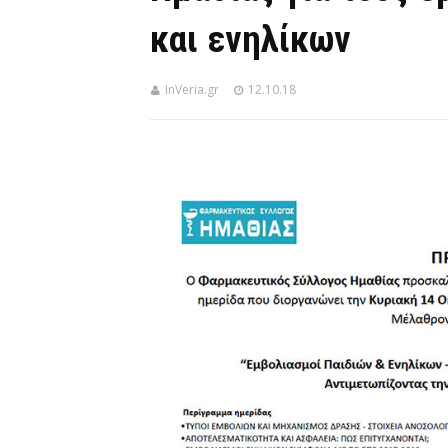
και ενηλίκων
InVeria.gr
12.10.18