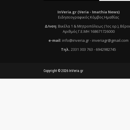
InVeria.gr (Veria -
Ι
mathia News)
Ειδησεογραφικός Κόμβος Ημαθίας
Δ/νση
:
Βικέλα 1 & Μητροπόλεως (1ος ορ.)
, Βέρο
Αριθμός Γ.Ε.ΜΗ 168671726000
e
-mail
:
info@inveria.gr
- i
nveriagr@gmail.com
Τηλ
.
2331 303 763
-
6942982745
Copyright ©
2026
InVeria.gr