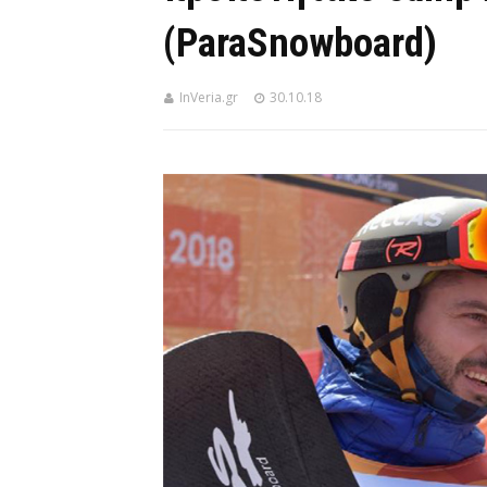
(ParaSnowboard)
InVeria.gr
30.10.18