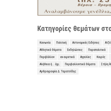
Κατηγορίες θεμάτων στο 
Κοινωνία
Πολιτική
Αστυνομικές Ειδήσεις
Ατζ
Αθλητικά Θέματα
Εκδηλώσεις
Παραπολιτικά
Περιβάλλον
ex-αιρετικά
Αγγελίες
Καιρός
Αλήθεια ή... όχι;
Περιβαλλοντικά Θέματα
Στήλη 
Αρθρογραφία Δ. Ταρατσίδης