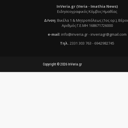
InVeria.gr (Veria -
Ι
mathia News)
Ειδησεογραφικός Κόμβος Ημαθίας
Δ/νση
:
Βικέλα 1 & Μητροπόλεως (1ος ορ.)
, Βέρο
Αριθμός Γ.Ε.ΜΗ 168671726000
e
-mail
:
info@inveria.gr
- i
nveriagr@gmail.com
Τηλ
.
2331 303 763
-
6942982745
Copyright ©
2026
InVeria.gr