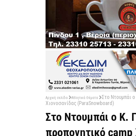
Στο Ντουμπάι ο
Αρχική σελίδα
Αθλητικά Θέματα
Χιονοσανίδας (ParaSnowboard)
Στο Ντουμπάι ο Κ. 
προπονητικό camp 