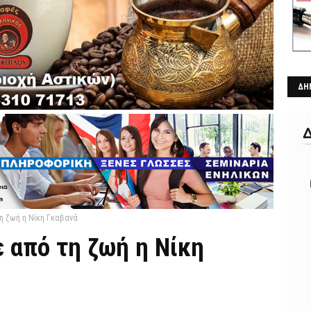
ΔΗ
τη ζωή η Νίκη Γκαβανά
 από τη ζωή η Νίκη