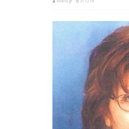
InVeria.gr
31.12.18