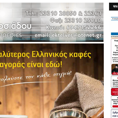
ΨΗ
26/