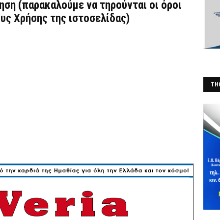
τηση (παρακαλούμε να τηρούνται οι όροι
υς Χρήσης
της ιστοσελίδας)
THO
(Φ