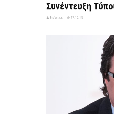
Συνέντευξη Τύπου
InVeria.gr
17.12.18