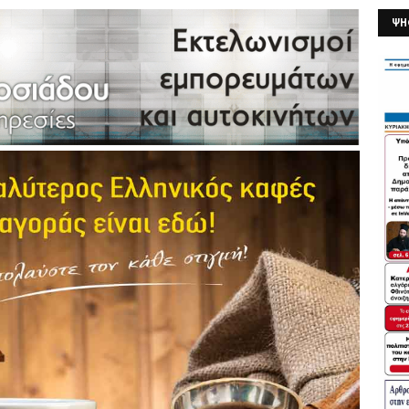
ΨΗ
26/