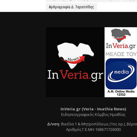
Αρθρογραφία Δ. Ταρατσίδης
InVeria.gr (Veria -
Ι
mathia News)
Ειδησεογραφικός Κόμβος Ημαθίας
Δ/νση
:
Βικέλα 1 & Μητροπόλεως (1ος ορ.)
, Βέρο
Αριθμός Γ.Ε.ΜΗ 168671726000