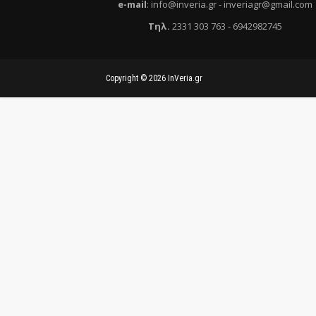
e
-mail
:
info@inveria.gr
- i
nveriagr@gmail.com
Τηλ
.
2331 303 763
-
6942982745
Copyright ©
2026
InVeria.gr