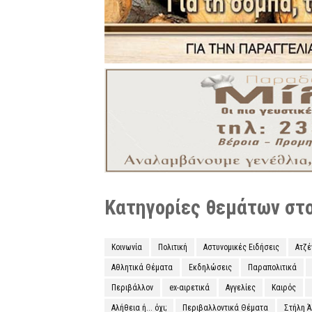
Κατηγορίες θεμάτων στο 
Κοινωνία
Πολιτική
Αστυνομικές Ειδήσεις
Ατζ
Αθλητικά Θέματα
Εκδηλώσεις
Παραπολιτικά
Περιβάλλον
ex-αιρετικά
Αγγελίες
Καιρός
Αλήθεια ή... όχι;
Περιβαλλοντικά Θέματα
Στήλη 