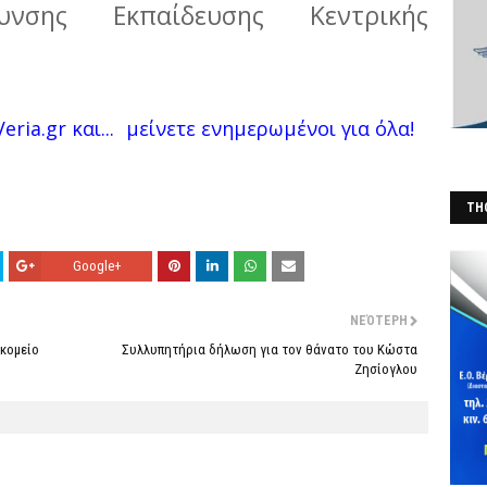
θυνσης Εκπαίδευσης Κεντρικής
eria.gr και...
μείνετε ενημερωμένοι για όλα!
THO
(Φ
Google+
ΝΕΌΤΕΡΗ
κομείο
Συλλυπητήρια δήλωση για τον θάνατο του Κώστα
Ζησίογλου