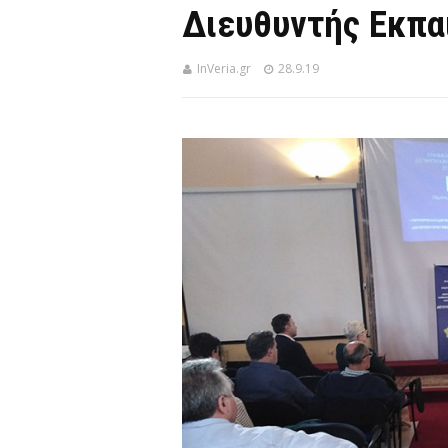
Διευθυντής Εκπα
InVeria.gr
28.9.19