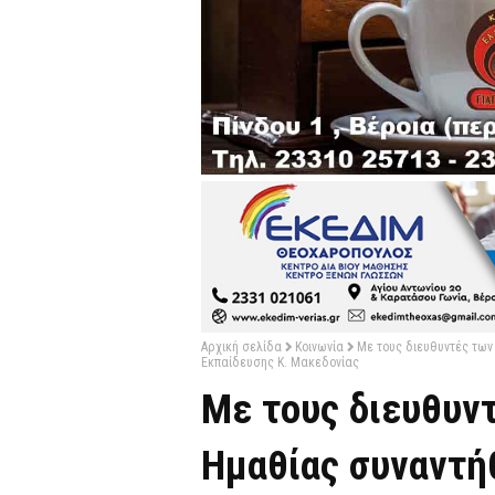
Αρχική σελίδα
Κοινωνία
Με τους διευθυντές των
Εκπαίδευσης Κ. Μακεδονίας
Με τους διευθυν
Ημαθίας συναντή