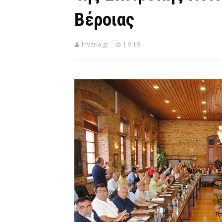
Βέροιας
InVeria.gr
1.9.19