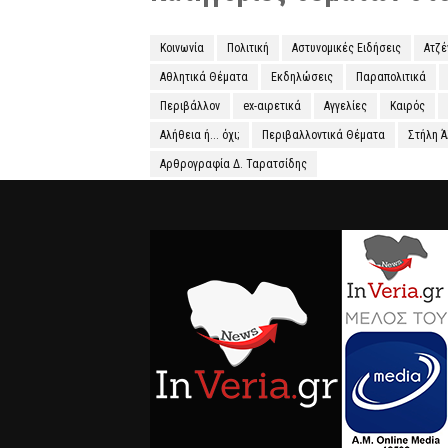
Κοινωνία
Πολιτική
Αστυνομικές Ειδήσεις
Ατζ
Αθλητικά Θέματα
Εκδηλώσεις
Παραπολιτικά
Περιβάλλον
ex-αιρετικά
Αγγελίες
Καιρός
Αλήθεια ή... όχι;
Περιβαλλοντικά Θέματα
Στήλη 
Αρθρογραφία Δ. Ταρατσίδης