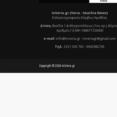
InVeria.gr (Veria -
Ι
mathia News)
Ειδησεογραφικός Κόμβος Ημαθίας
Δ/νση
:
Βικέλα 1 & Μητροπόλεως (1ος ορ.)
, Βέρο
Αριθμός Γ.Ε.ΜΗ 168671726000
e
-mail
:
info@inveria.gr
- i
nveriagr@gmail.com
Τηλ
.
2331 303 763
-
6942982745
Copyright ©
2026
InVeria.gr