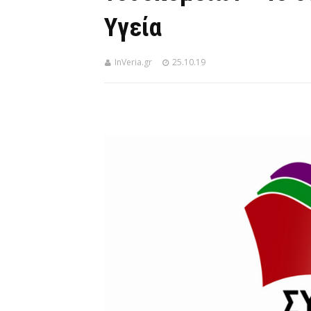
Υγεία
InVeria.gr
25.10.19