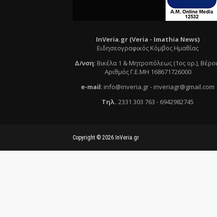
InVeria.gr (Veria -
Ι
mathia News)
Ειδησεογραφικός Κόμβος Ημαθίας
Δ/νση
:
Βικέλα 1 & Μητροπόλεως (1ος ορ.)
, Βέρο
Αριθμός Γ.Ε.ΜΗ 168671726000
e
-mail
:
info@inveria.gr
- i
nveriagr@gmail.com
Τηλ
.
2331 303 763
-
6942982745
Copyright ©
2026
InVeria.gr