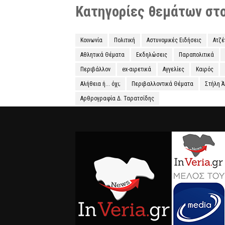
Κατηγορίες θεμάτων στο 
Κοινωνία
Πολιτική
Αστυνομικές Ειδήσεις
Ατζ
Αθλητικά Θέματα
Εκδηλώσεις
Παραπολιτικά
Περιβάλλον
ex-αιρετικά
Αγγελίες
Καιρός
Αλήθεια ή... όχι;
Περιβαλλοντικά Θέματα
Στήλη 
Αρθρογραφία Δ. Ταρατσίδης