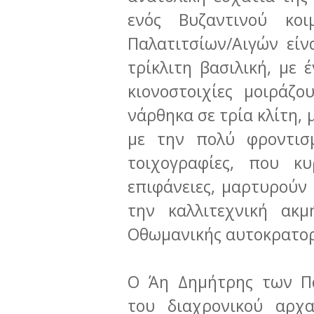
ενός Βυζαντινού κο
Παλατιτσίων/Αιγών εί
τρίκλιτη βασιλική, με 
κιονοστοιχίες μοιράζ
νάρθηκα σε τρία κλίτη,
με την πολύ φροντισμ
τοιχογραφίες, που κυ
επιφάνειες, μαρτυρούν 
την καλλιτεχνική ακ
Οθωμανικής αυτοκρατο
O Άη Δημήτρης των Πα
του διαχρονικού αρχ