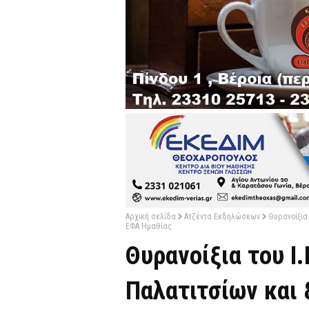
Αρχική σελίδα
Ατζέντα Εκδηλώσεων
Θυρανοίξια 
ΕΦΑ Ημαθίας
Θυρανοίξια του Ι
Παλατιτσίων και 