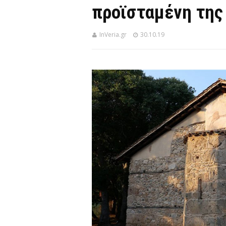
προϊσταμένη της
InVeria.gr
30.10.19