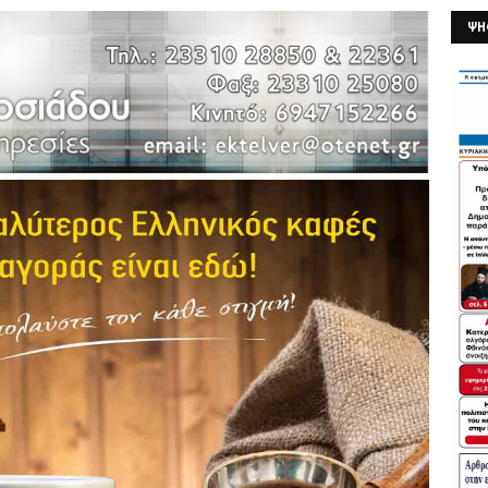
ΨΗ
26/