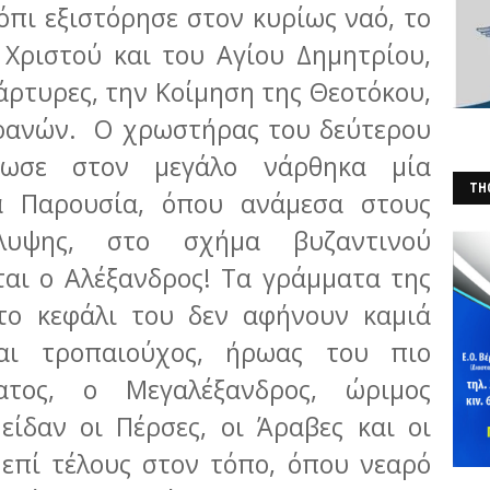
πι εξιστόρησε στον κυρίως ναό, το
 Χριστού και του Αγίου Δημητρίου,
άρτυρες, την Κοίμηση της Θεοτόκου,
ρανών. Ο χρωστήρας του δεύτερου
ωσε στον μεγάλο νάρθηκα μία
THO
α Παρουσία, όπου ανάμεσα στους
(Φ
λυψης, στο σχήμα βυζαντινού
ται ο Αλέξανδρος! Τα γράμματα της
το κεφάλι του δεν αφήνουν καμιά
και τροπαιούχος, ήρωας του πιο
ατος, ο Μεγαλέξανδρος, ώριμος
είδαν οι Πέρσες, οι Άραβες και οι
 επί τέλους στον τόπο, όπου νεαρό