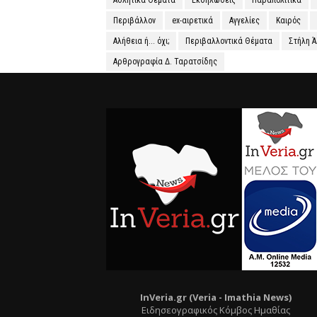
Αθλητικά Θέματα
Εκδηλώσεις
Παραπολιτικά
Περιβάλλον
ex-αιρετικά
Αγγελίες
Καιρός
Αλήθεια ή... όχι;
Περιβαλλοντικά Θέματα
Στήλη 
Αρθρογραφία Δ. Ταρατσίδης
InVeria.gr (Veria -
Ι
mathia News)
Ειδησεογραφικός Κόμβος Ημαθίας