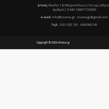
Δ/νση
:
Βικέλα 1 & Μητροπόλεως (1ος ορ.)
, Βέρο
Αριθμός Γ.Ε.ΜΗ 168671726000
e
-mail
:
info@inveria.gr
- i
nveriagr@gmail.com
Τηλ
.
2331 303 763
-
6942982745
Copyright ©
2026
InVeria.gr