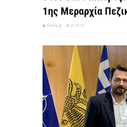
1ης Μεραρχία Πεζι
InVeria.gr
21.10.19