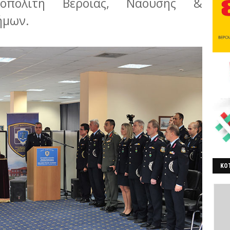
ροπολίτη Βεροίας, Ναούσης &
εήμων.
ΚΟΤ
ΒΕ