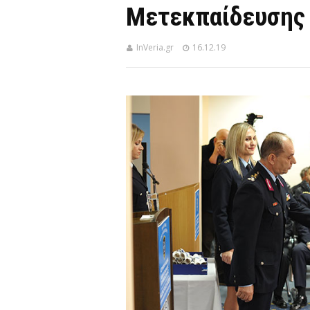
Μετεκπαίδευσης 
InVeria.gr
16.12.19