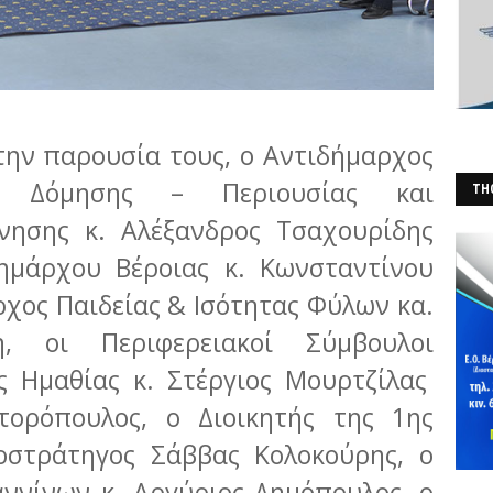
την παρουσία τους, ο Αντιδήμαρχος
ας Δόμησης – Περιουσίας και
THO
ρνησης κ. Αλέξανδρος Τσαχουρίδης
(Φ
μάρχου Βέροιας κ. Κωνσταντίνου
ρχος Παιδείας & Ισότητας Φύλων κα.
η, οι Περιφερειακοί Σύμβουλοι
ς Ημαθίας κ. Στέργιος Μουρτζίλας
τορόπουλος, ο Διοικητής της 1ης
οστράτηγος Σάββας Κολοκούρης, ο
αννίνων κ. Αργύριος Δημόπουλος, ο