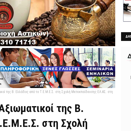
ΔΗ
κοί της Β. Ελλάδος από το Τ.Ε.Μ.Ε.Σ. στη Σχολή Μετεκπαίδευσης ΕΛ.ΑΣ. στη
Αξιωματικοί της Β.
.Ε.Μ.Ε.Σ. στη Σχολή