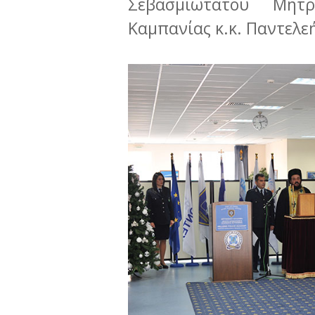
Σεβασμιώτατου Μητ
Καμπανίας κ.κ. Παντελ