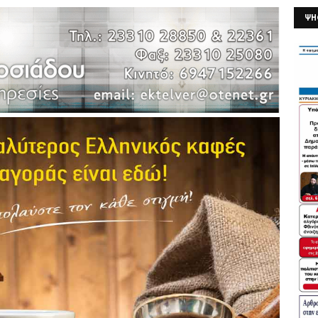
ΨΗ
26/