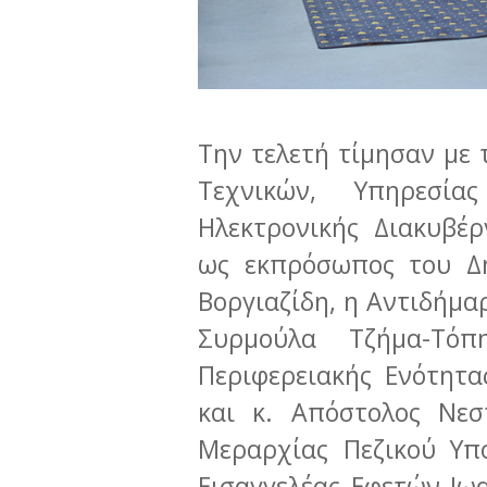
Την τελετή τίμησαν με 
Τεχνικών, Υπηρεσί
Ηλεκτρονικής Διακυβέ
ως εκπρόσωπος του Δη
Βοργιαζίδη, η Αντιδήμα
Συρμούλα Τζήμα-Τόπ
Περιφερειακής Ενότητα
και κ. Απόστολος Νεσ
Μεραρχίας Πεζικού Υπ
Εισαγγελέας Εφετών Ιω