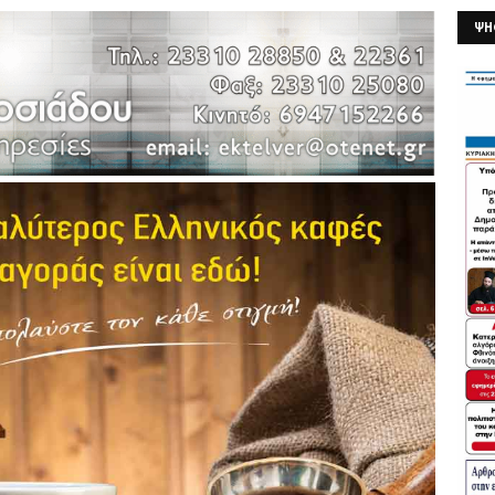
ΨΗ
26/