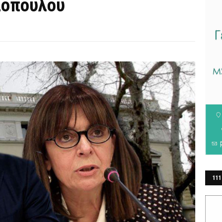
λόπουλου
111
ΕΡ