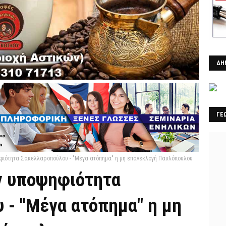
ΔΗ
ΓΕ
ηφιότητα Σακελλαροπούλου - "Μέγα ατόπημα" η μη επανεκλογή Παυλόπουλου
ην υποψηφιότητα
 - "Μέγα ατόπημα" η μη