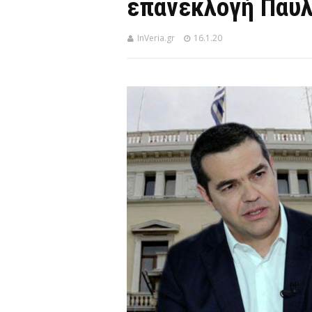
επανεκλογή Παυ
InVeria.gr
16.1.20