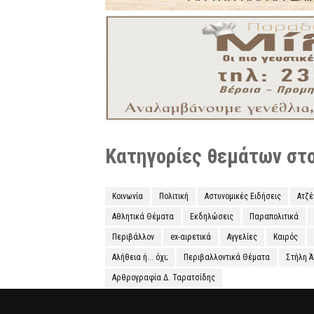
Κατηγορίες θεμάτων στο 
Κοινωνία
Πολιτική
Αστυνομικές Ειδήσεις
Ατζ
Αθλητικά Θέματα
Εκδηλώσεις
Παραπολιτικά
Περιβάλλον
ex-αιρετικά
Αγγελίες
Καιρός
Αλήθεια ή... όχι;
Περιβαλλοντικά Θέματα
Στήλη 
Αρθρογραφία Δ. Ταρατσίδης