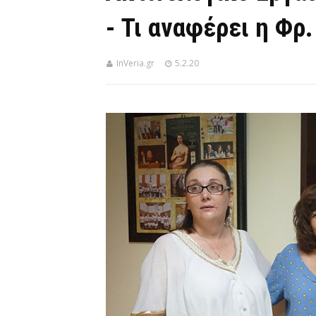
- Τι αναφέρει η Φρ
InVeria.gr
5.2.20