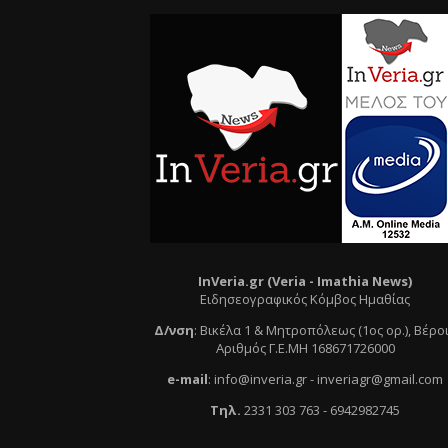
InVeria.gr (Veria -
Ι
mathia News)
Ειδησεογραφικός Κόμβος Ημαθίας
Δ/νση
:
Βικέλα 1 & Μητροπόλεως (1ος ορ.)
, Βέρο
Αριθμός Γ.Ε.ΜΗ 168671726000
e
-mail
:
info@inveria.gr
- i
nveriagr@gmail.com
Τηλ
.
2331 303 763
-
6942982745