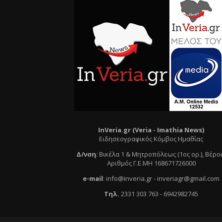
InVeria.gr (Veria -
Ι
mathia News)
Ειδησεογραφικός Κόμβος Ημαθίας
Δ/νση
:
Βικέλα 1 & Μητροπόλεως (1ος ορ.)
, Βέρο
Αριθμός Γ.Ε.ΜΗ 168671726000
e
-mail
:
info@inveria.gr
- i
nveriagr@gmail.com
Τηλ
.
2331 303 763
-
6942982745