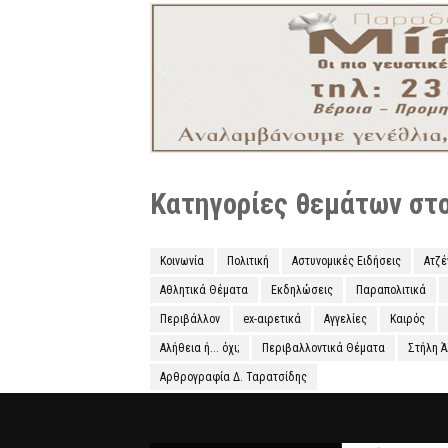
Κατηγορίες θεμάτων στο 
Κοινωνία
Πολιτική
Αστυνομικές Ειδήσεις
Ατζ
Αθλητικά Θέματα
Εκδηλώσεις
Παραπολιτικά
Περιβάλλον
ex-αιρετικά
Αγγελίες
Καιρός
Αλήθεια ή... όχι;
Περιβαλλοντικά Θέματα
Στήλη 
Αρθρογραφία Δ. Ταρατσίδης