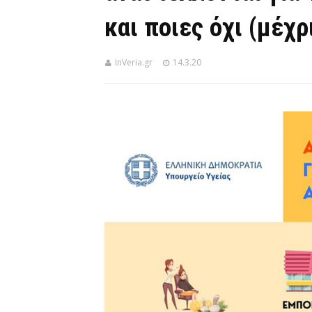
και ποιες όχι (μέχρ
InVeria.gr
14.3.20