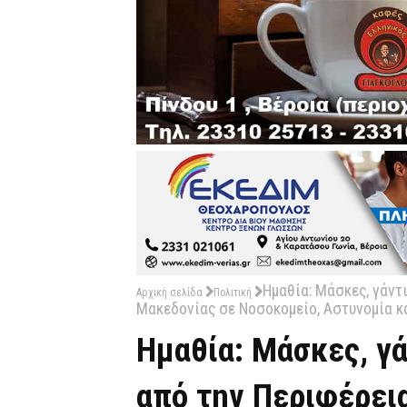
Ημαθία: Μάσκες, γάντι
Αρχική σελίδα
Πολιτική
Μακεδονίας σε Νοσοκομείο, Αστυνομία κα
Ημαθία: Μάσκες, γά
από την Περιφέρει