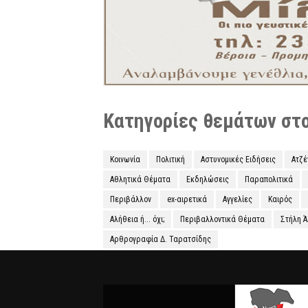
Κατηγορίες θεμάτων στο 
Κοινωνία
Πολιτική
Αστυνομικές Ειδήσεις
Ατζ
Αθλητικά Θέματα
Εκδηλώσεις
Παραπολιτικά
Περιβάλλον
ex-αιρετικά
Αγγελίες
Καιρός
Αλήθεια ή... όχι;
Περιβαλλοντικά Θέματα
Στήλη 
Αρθρογραφία Δ. Ταρατσίδης