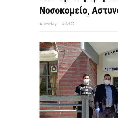
Νοσοκομείο, Αστυνο
InVeria.gr
9.4.20