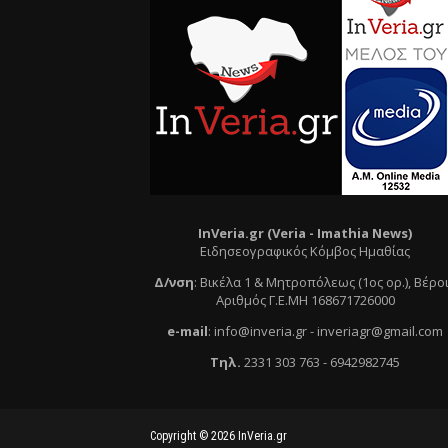
InVeria.gr (Veria -
Ι
mathia News)
Ειδησεογραφικός Κόμβος Ημαθίας
Δ/νση
:
Βικέλα 1 & Μητροπόλεως (1ος ορ.)
, Βέρο
Αριθμός Γ.Ε.ΜΗ 168671726000
e
-mail
:
info@inveria.gr
- i
nveriagr@gmail.com
Τηλ
.
2331 303 763
-
6942982745
Copyright ©
2026
InVeria.gr