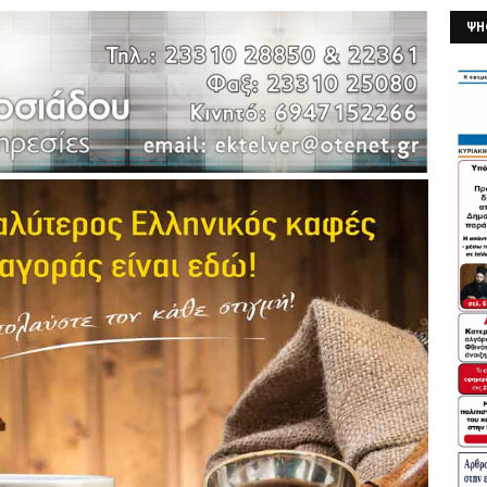
ΨΗ
26/