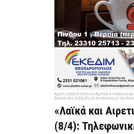
Αρχική σελίδα
Λαϊκά και Αιρετικά
«Λαϊκά και Αιρ
Βέροιας Άρη Λαζαρίδη για συνεδρίαση με τηλεδιάσκε
«Λαϊκά και Αιρετ
(8/4): Τηλεφωνικ