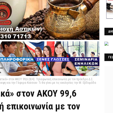
ΔΗ
ΓΕ
ετικά» στον ΑΚΟΥ 99,6 (8/4): Τηλεφωνική επικοινωνία με τον πρόεδρο Δ.Σ.
ψη και την Γέφυρα Κούσιου- Τι θα γίνει με τις εκκλησίες την Μ. Εβδομάδα
ικά» στον ΑΚΟΥ 99,6
ή επικοινωνία με τον