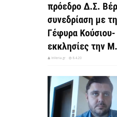
πρόεδρο Δ.Σ. Βέρ
συνεδρίαση με τ
Γέφυρα Κούσιου- Τ
εκκλησίες την Μ
InVeria.gr
8.4.20