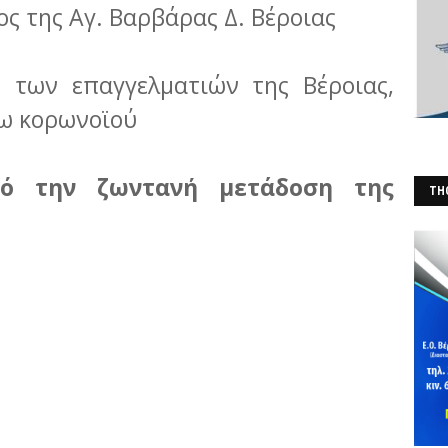
ς της Αγ. Βαρβάρας Δ. Βέροιας
ς των επαγγελματιών της Βέροιας,
γω κορωνοϊού
πό την ζωντανή μετάδοση της
THO
(Φ