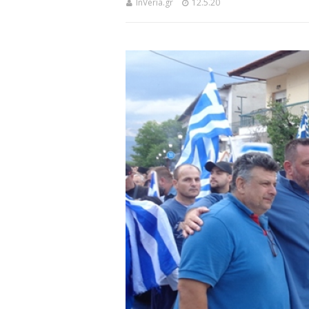
InVeria.gr
12.5.20