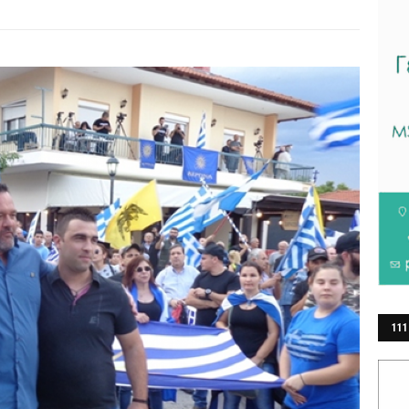
111
ΕΡ