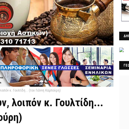
ΔΗ
ΓΕ
λοιπόν κ. Γουλτίδη... (του Γιάννη Καμπούρη)
ν, λοιπόν κ. Γουλτίδη...
ούρη)