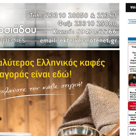
ΨΗ
26/