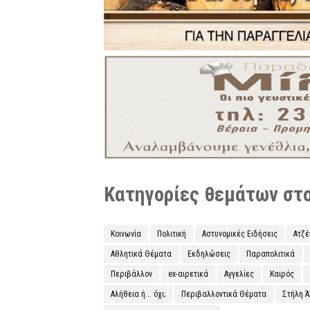
Κατηγορίες θεμάτων στο 
Κοινωνία
Πολιτική
Αστυνομικές Ειδήσεις
Ατζ
Αθλητικά Θέματα
Εκδηλώσεις
Παραπολιτικά
Περιβάλλον
ex-αιρετικά
Αγγελίες
Καιρός
Αλήθεια ή... όχι;
Περιβαλλοντικά Θέματα
Στήλη 