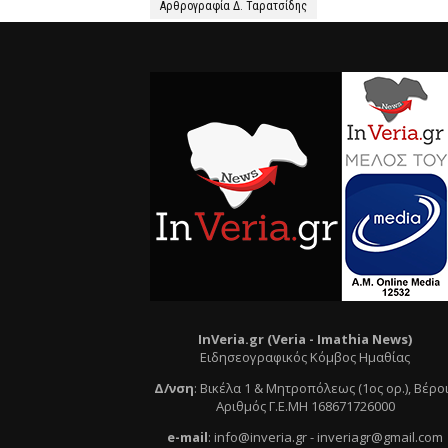
Αρθρογραφία Δ. Ταρατσίδης
InVeria.gr (Veria -
Ι
mathia News)
Ειδησεογραφικός Κόμβος Ημαθίας
Δ/νση
:
Βικέλα 1 & Μητροπόλεως (1ος ορ.)
, Βέρο
Αριθμός Γ.Ε.ΜΗ 168671726000
e
-mail
:
info@inveria.gr
- i
nveriagr@gmail.com