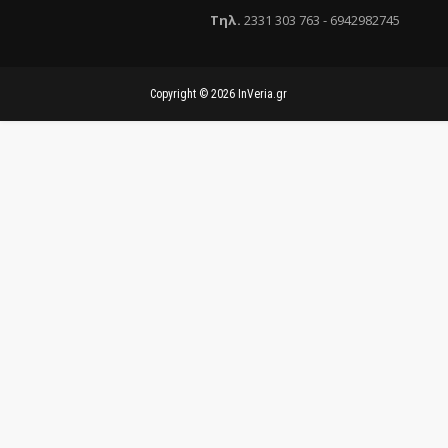
Τηλ
.
2331 303 763
-
6942982745
Copyright ©
2026
InVeria.gr