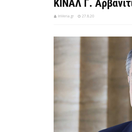
ΚΙΝΑΛ Γ. Αρβανιτ
InVeria.gr
27.8.20