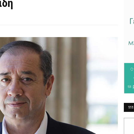
ίδη
111
ΕΡ