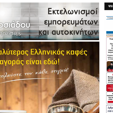
ΨΗ
26/