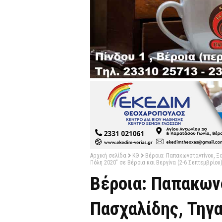
Αρχική σελίδα
ΚΘ
Βέροια: Παπακωνσταντίνου, Ξ
Πόλη 2020" σε Βέροια και Βεργίνα (2-6 Σεπτεμβρίου
Βέροια: Παπακων
Πασχαλίδης, Τηγ