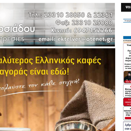
ΨΗ
26/