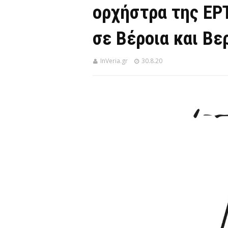
ορχήστρα της ΕΡ
σε Βέροια και Βε
InVeria.gr
30.8.20