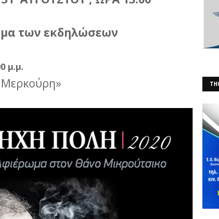
μμα των εκδηλώσεων
0 μ.μ.
 Μερκούρη»
THO
(Φ