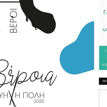
111
ΕΡ