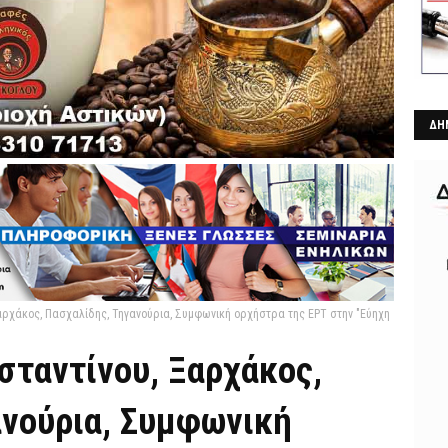
ΔΗ
αρχάκος, Πασχαλίδης, Τηγανούρια, Συμφωνική ορχήστρα της ΕΡΤ στην "Εύηχη
)
σταντίνου, Ξαρχάκος,
ανούρια, Συμφωνική