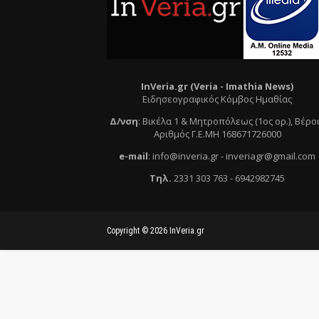
InVeria.gr (Veria -
Ι
mathia News)
Ειδησεογραφικός Κόμβος Ημαθίας
Δ/νση
:
Βικέλα 1 & Μητροπόλεως (1ος ορ.)
, Βέρο
Αριθμός Γ.Ε.ΜΗ 168671726000
e
-mail
:
info@inveria.gr
- i
nveriagr@gmail.com
Τηλ
.
2331 303 763
-
6942982745
Copyright ©
2026
InVeria.gr