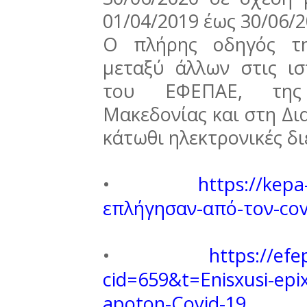
01/04/2019 έως 30/06/
Ο πλήρης οδηγός τη
μεταξύ άλλων στις ι
του ΕΦΕΠΑΕ, της 
Μακεδονίας και στη Δια
κάτωθι ηλεκτρονικές δι
•
https://kep
επλήγησαν-από-τον-cov
•
https://efe
cid=659&t=Enisxusi-epix
apoton-Covid-19