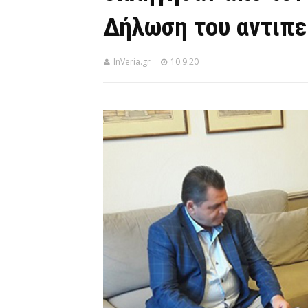
Δήλωση του αντιπε
InVeria.gr
10.9.20