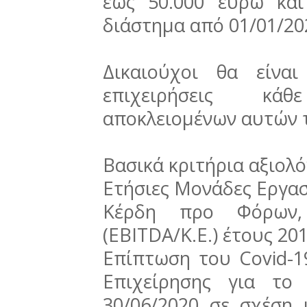
έως 50.000 ευρώ κα
διάστημα από 01/01/20
Δικαιούχοι θα είνα
επιχειρήσεις κά
αποκλειομένων αυτών 
Βασικά κριτήρια αξιολ
Ετήσιες Μονάδες Εργασί
Κέρδη προ Φόρων,
(EBITDA/K.E.) έτους 20
Επίπτωση του Covid-1
Επιχείρησης για το
30/06/2020 σε σχέση 