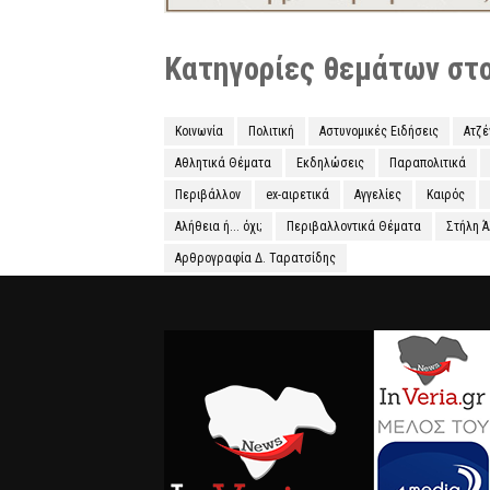
Κατηγορίες θεμάτων στο 
Κοινωνία
Πολιτική
Αστυνομικές Ειδήσεις
Ατζ
Αθλητικά Θέματα
Εκδηλώσεις
Παραπολιτικά
Περιβάλλον
ex-αιρετικά
Αγγελίες
Καιρός
Αλήθεια ή... όχι;
Περιβαλλοντικά Θέματα
Στήλη 
Αρθρογραφία Δ. Ταρατσίδης