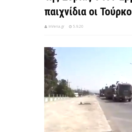
παιχνίδια οι Τούρκο
InVeria.gr
5.9.20