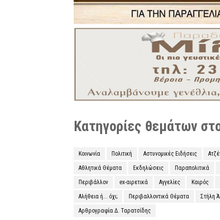
Κατηγορίες θεμάτων στο 
Κοινωνία
Πολιτική
Αστυνομικές Ειδήσεις
Ατζ
Αθλητικά Θέματα
Εκδηλώσεις
Παραπολιτικά
Περιβάλλον
ex-αιρετικά
Αγγελίες
Καιρός
Αλήθεια ή... όχι;
Περιβαλλοντικά Θέματα
Στήλη 
Αρθρογραφία Δ. Ταρατσίδης