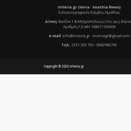
InVeria.gr (Veria -
Ι
mathia News)
Ειδησεογραφικός Κόμβος Ημαθίας
Δ/νση
:
Βικέλα 1 & Μητροπόλεως (1ος ορ.)
, Βέρο
Αριθμός Γ.Ε.ΜΗ 168671726000
e
-mail
:
info@inveria.gr
- i
nveriagr@gmail.com
Τηλ
.
2331 303 763
-
6942982745
Copyright ©
2026
InVeria.gr