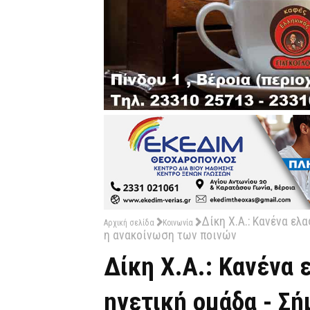
Δίκη Χ.Α.: Κανένα ελ
Αρχική σελίδα
Κοινωνία
η ανακοίνωση των ποινών
Δίκη Χ.Α.: Κανένα 
ηγετική ομάδα - Σή