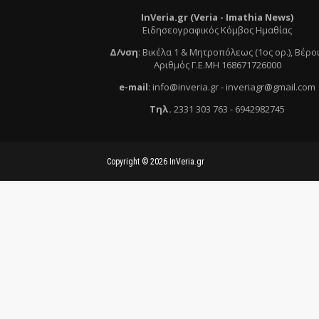
InVeria.gr (Veria -
Ι
mathia News)
Ειδησεογραφικός Κόμβος Ημαθίας
Δ/νση
:
Βικέλα 1 & Μητροπόλεως (1ος ορ.)
, Βέρο
Αριθμός Γ.Ε.ΜΗ 168671726000
e
-mail
:
info@inveria.gr
- i
nveriagr@gmail.com
Τηλ
.
2331 303 763
-
6942982745
Copyright ©
2026
InVeria.gr