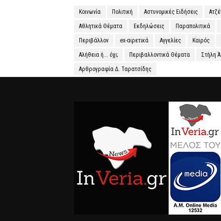
Κοινωνία
Πολιτική
Αστυνομικές Ειδήσεις
Ατζ
Αθλητικά Θέματα
Εκδηλώσεις
Παραπολιτικά
Περιβάλλον
ex-αιρετικά
Αγγελίες
Καιρός
Αλήθεια ή... όχι;
Περιβαλλοντικά Θέματα
Στήλη 
Αρθρογραφία Δ. Ταρατσίδης