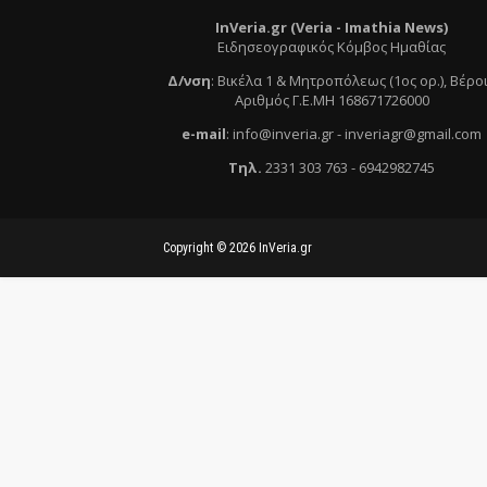
InVeria.gr (Veria -
Ι
mathia News)
Ειδησεογραφικός Κόμβος Ημαθίας
Δ/νση
:
Βικέλα 1 & Μητροπόλεως (1ος ορ.)
, Βέρο
Αριθμός Γ.Ε.ΜΗ 168671726000
e
-mail
:
info@inveria.gr
- i
nveriagr@gmail.com
Τηλ
.
2331 303 763
-
6942982745
Copyright ©
2026
InVeria.gr