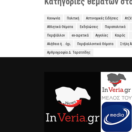
Κατηγορίες θεμάτων στο 
Κοινωνία
Πολιτική
Αστυνομικές Ειδήσεις
Ατζ
Αθλητικά Θέματα
Εκδηλώσεις
Παραπολιτικά
Περιβάλλον
ex-αιρετικά
Αγγελίες
Καιρός
Αλήθεια ή... όχι;
Περιβαλλοντικά Θέματα
Στήλη 
Αρθρογραφία Δ. Ταρατσίδης