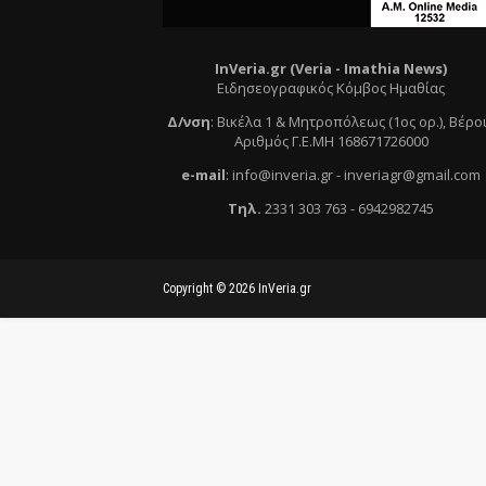
InVeria.gr (Veria -
Ι
mathia News)
Ειδησεογραφικός Κόμβος Ημαθίας
Δ/νση
:
Βικέλα 1 & Μητροπόλεως (1ος ορ.)
, Βέρο
Αριθμός Γ.Ε.ΜΗ 168671726000
e
-mail
:
info@inveria.gr
- i
nveriagr@gmail.com
Τηλ
.
2331 303 763
-
6942982745
Copyright ©
2026
InVeria.gr