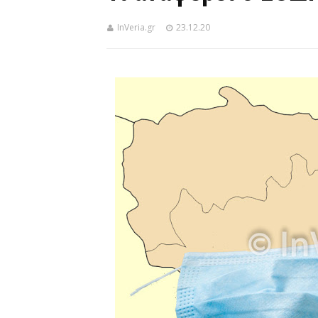
InVeria.gr
23.12.20